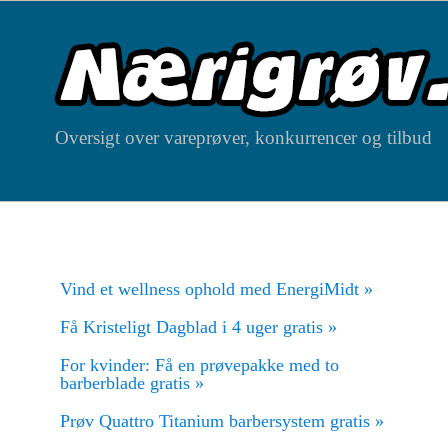
Oversigt over vareprøver, konkurrencer og tilbud
Vind et wellness ophold med EnergiMidt »
Få Kristeligt Dagblad i 4 uger gratis »
For kvinder: Få en prøvepakke med to
barberblade gratis »
Prøv Quattro Titanium barbersystem gratis »